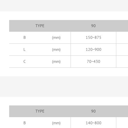
TYPE
90
B
(mm)
150~875
L
(mm)
120~900
C
(mm)
70~430
TYPE
90
B
(mm)
140~800