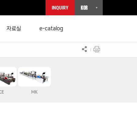
KOR
INQUIRY
자료실
e-catalog
CE
MK