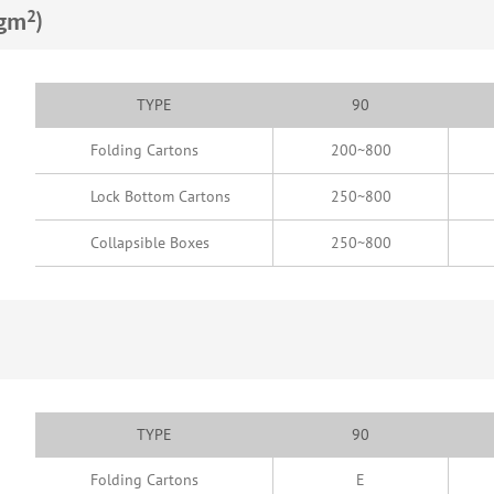
2
gm
)
TYPE
90
Folding Cartons
200~800
Lock Bottom Cartons
250~800
Collapsible Boxes
250~800
TYPE
90
Folding Cartons
E